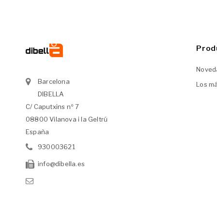
Prod
Noved
Barcelona
Los m
DIBELLA
C/ Caputxins nº 7
08800 Vilanova i la Geltrú
España
930003621
info@dibella.es