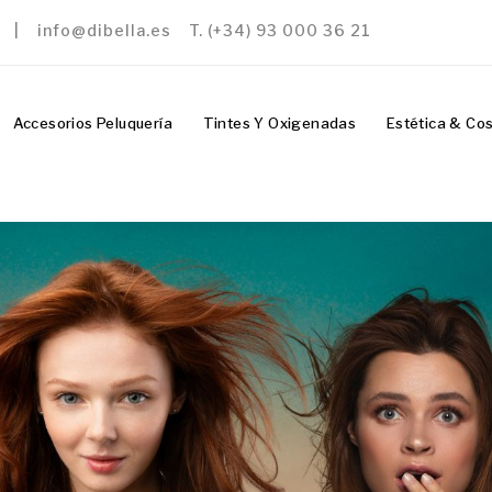
a | info@dibella.es T. (+34) 93 000 36 21
Accesorios Peluquería
Tintes Y Oxigenadas
Estética & Co