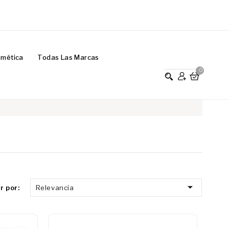
smética
Todas Las Marcas
0

r por:
Relevancia