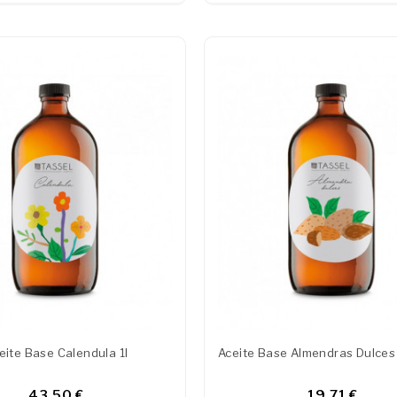
eite Base Calendula 1l
Aceite Base Almendras Dulces 
43,50 €
19,71 €