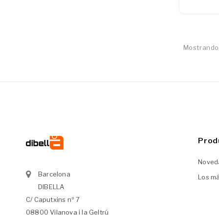
Mostrando 
Prod
Noved
Barcelona
Los m
DIBELLA
C/ Caputxins nº 7
08800 Vilanova i la Geltrú