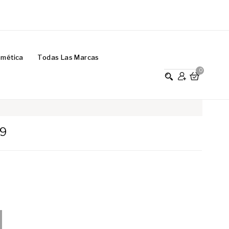
smética
Todas Las Marcas
0
19