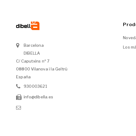
Prod
Noved
Barcelona
Los m
DIBELLA
C/ Caputxins nº 7
08800 Vilanova i la Geltrú
España
930003621
info@dibella.es