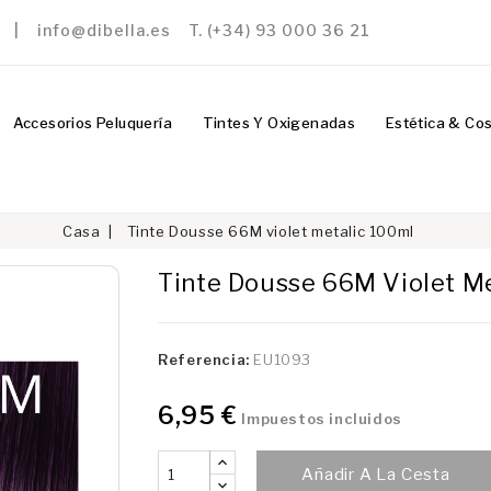
a | info@dibella.es T. (+34) 93 000 36 21
Accesorios Peluquería
Tintes Y Oxigenadas
Estética & Co
Casa
Tinte Dousse 66M violet metalic 100ml
Tinte Dousse 66M Violet Me
Referencia:
EU1093
6,95 €
Impuestos incluidos
Añadir A La Cesta