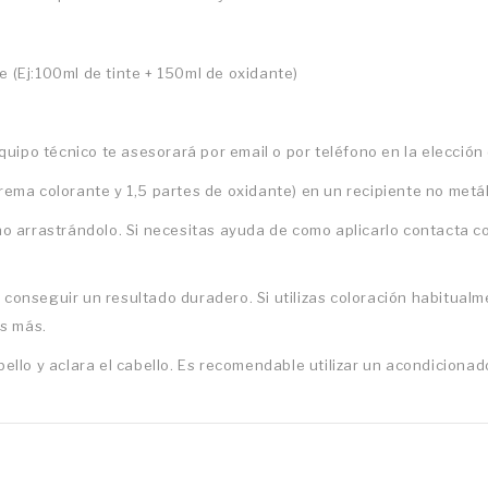
e (Ej:100ml de tinte + 150ml de oxidante)
 equipo técnico te asesorará por email o por teléfono en la elección
crema colorante y 1,5 partes de oxidante) en un recipiente no metá
 no arrastrándolo. Si necesitas ayuda de como aplicarlo contacta 
 conseguir un resultado duradero. Si utilizas coloración habitualme
os más.
bello y aclara el cabello. Es recomendable utilizar un acondiciona