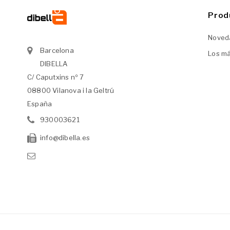
Prod
Noved
Barcelona
Los m
DIBELLA
C/ Caputxins nº 7
08800 Vilanova i la Geltrú
España
930003621
info@dibella.es