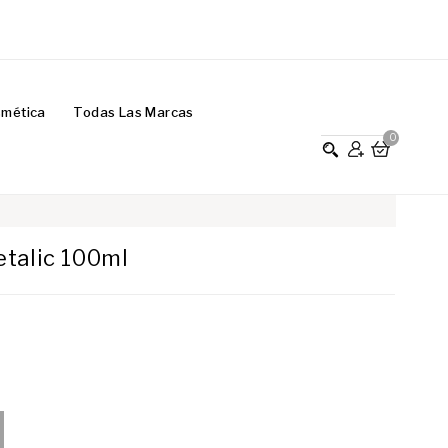
smética
Todas Las Marcas
0
talic 100ml