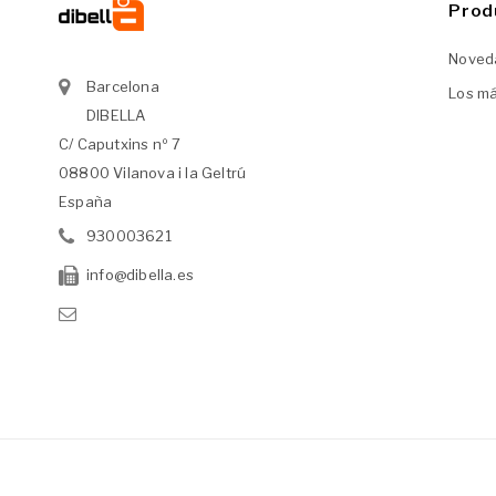
Prod
Noved
Barcelona
Los m
DIBELLA
C/ Caputxins nº 7
08800 Vilanova i la Geltrú
España
930003621
info@dibella.es