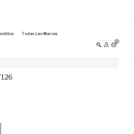
smética
Todas Las Marcas
0
7126