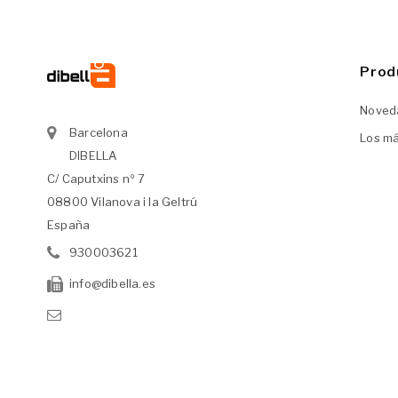
Prod
Noved
Barcelona
Los m
DIBELLA
C/ Caputxins nº 7
08800 Vilanova i la Geltrú
España
930003621
info@dibella.es